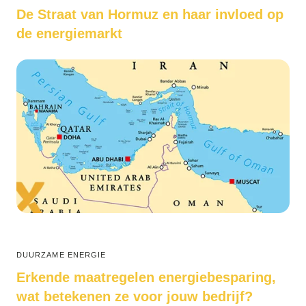
De Straat van Hormuz en haar invloed op
de energiemarkt
DUURZAME ENERGIE
Erkende maatregelen energiebesparing,
wat betekenen ze voor jouw bedrijf?