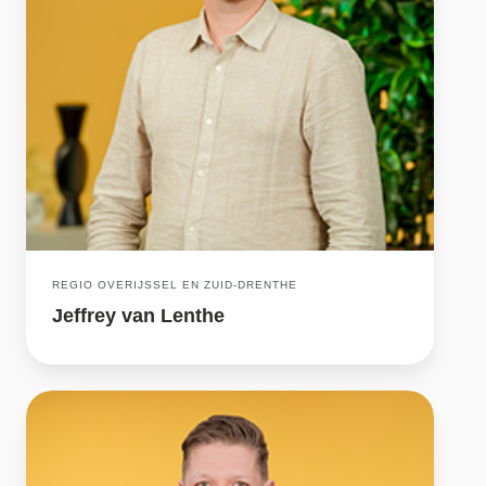
REGIO OVERIJSSEL EN ZUID-DRENTHE
Jeffrey van Lenthe
Youp
van
der
Zande