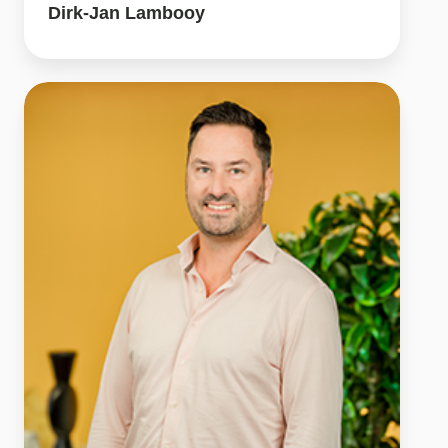
Dirk-Jan Lambooy
David
van
Panhuys