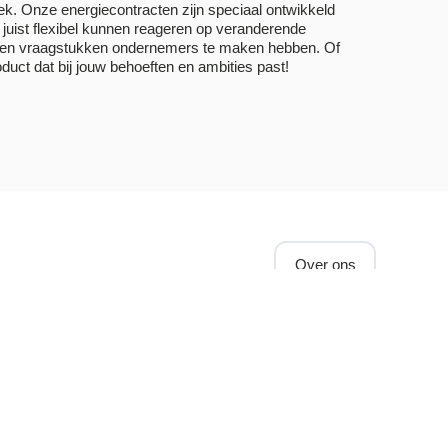
iek. Onze energiecontracten zijn speciaal ontwikkeld
je juist flexibel kunnen reageren op veranderende
es en vraagstukken ondernemers te maken hebben.
Of
product dat bij jouw behoeften en ambities past!
Over ons
nergiescope