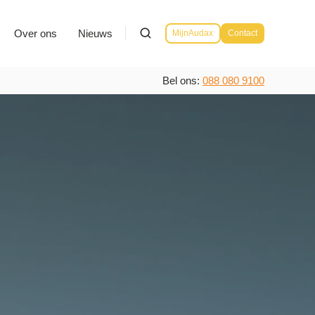
Over ons
Nieuws
MijnAudax
Contact
Bel ons:
088 080 9100