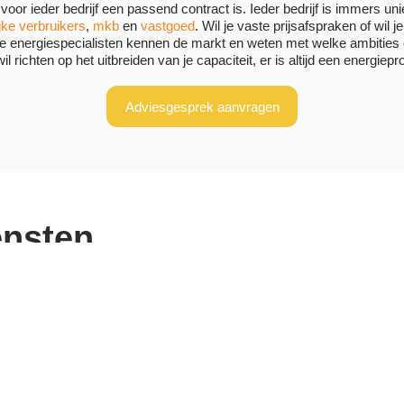
oor ieder bedrijf een passend contract is. Ieder bedrijf is immers un
jke verbruikers
,
mkb
en
vastgoed
. Wil je vaste prijsafspraken of wil 
ze energiespecialisten kennen de markt en weten met welke ambiti
il richten op het uitbreiden van je capaciteit, er is altijd een energie
Adviesgesprek aanvragen
ensten
Energiemanagement
E