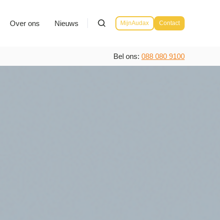
Over ons
Nieuws
MijnAudax
Contact
Bel ons:
088 080 9100