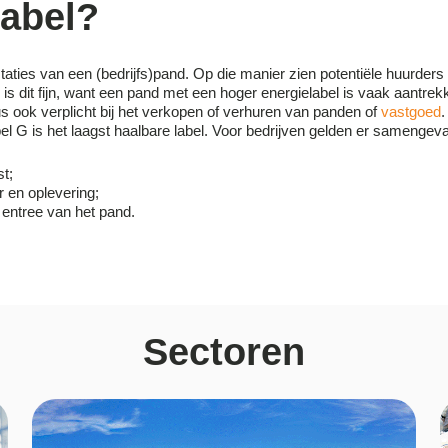
label?
taties van een (bedrijfs)pand. Op die manier zien potentiële huurders
is dit fijn, want een pand met een hoger energielabel is vaak aantrekk
us ook verplicht bij het verkopen of verhuren van panden of
vastgoed
.
el G is het laagst haalbare label. Voor bedrijven gelden er samengevat
st;
r en oplevering;
e entree van het pand.
Sectoren