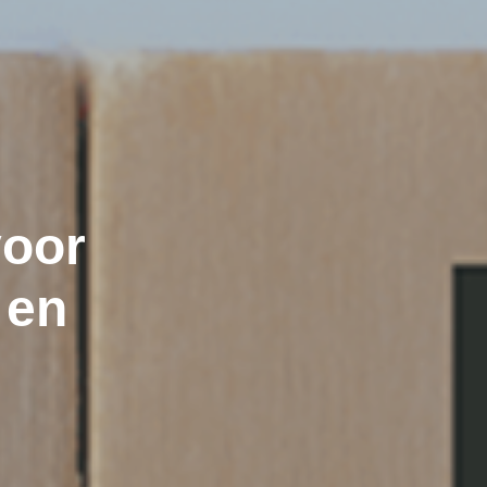
voor
 en