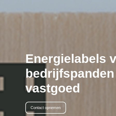
Energielabels 
bedrijfspanden
vastgoed
Contact opnemen