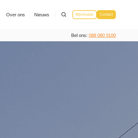
Over ons
Nieuws
MijnAudax
Contact
Bel ons:
088 080 9100