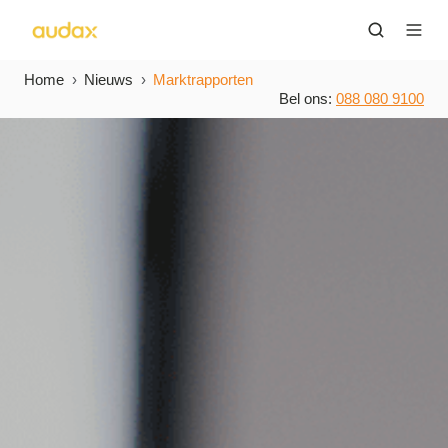
Home
Nieuws
Marktrapporten
Bel ons:
088 080 9100