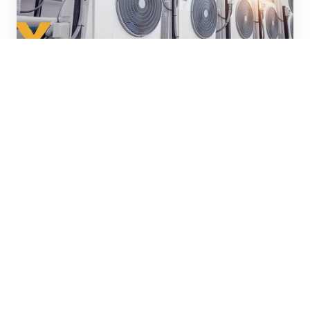
Energiemanagement
Optimaliseer jouw energieverbruik met
energiemanagement.
Energiescope