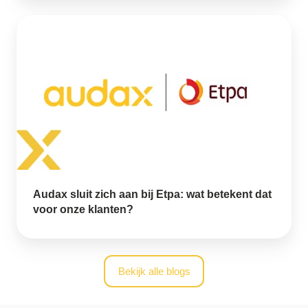
Audax
sluit
zich
aan
bij
Etpa:
wat
betekent
dat
voor
onze
klanten?
Audax sluit zich aan bij Etpa: wat betekent dat
voor onze klanten?
Bekijk alle blogs