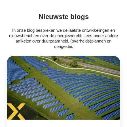
Nieuwste blogs
In onze blog bespreken we de laatste ontwikkelingen en
nieuwsberichten over de energiewereld. Lees onder andere
artikelen over duurzaamheid, (overheids)plannen en
congestie.
Zonne-
energie
bereikt
mijlpaal:
voor
het
eerst
goed
voor
een
kwart
van
de