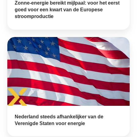
Europese
Zonne-energie bereikt mijlpaal: voor het eerst
stroomproductie
goed voor een kwart van de Europese
stroomproductie
Nederland
steeds
afhankelijker
van
de
Verenigde
Staten
voor
energie
Nederland steeds afhankelijker van de
Verenigde Staten voor energie