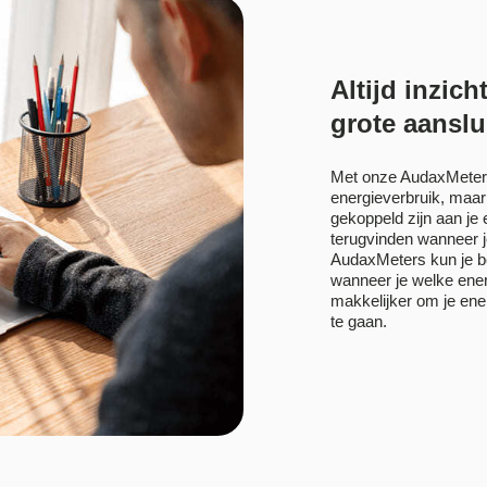
Altijd inzic
grote aanslu
Met onze AudaxMeters h
energieverbruik, maar
gekoppeld zijn aan je
terugvinden wanneer je
AudaxMeters kun je be
wanneer je welke ener
makkelijker om je ener
te gaan.