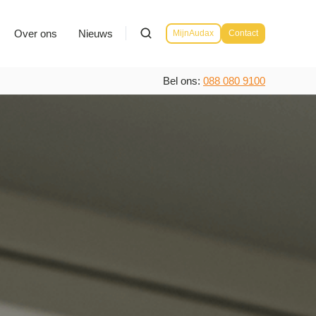
Over ons
Nieuws
MijnAudax
Contact
Bel ons:
088 080 9100