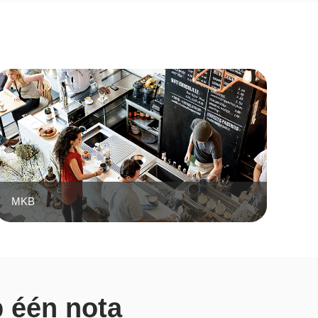
MKB
p één nota