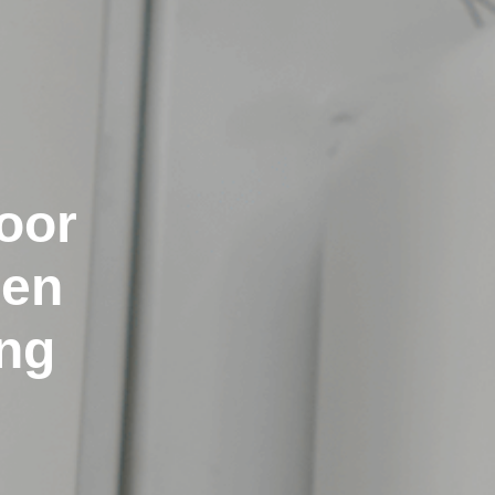
oor
 en
ng