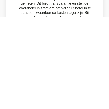
gemeten. Dit biedt transparantie en stelt de
leverancier in staat om het verbruik beter in te
schatten, waardoor de kosten lager zijn. Bij
een profielaansluiting zijn de kosten lastiger in
te schatten, waardoor bedrijven met een
profielaansluiting een extra risico dragen. De
verbruikskosten worden berekend op basis
van een vooraf gedefinieerd verbruiksprofiel,
meestal op basis van soortgelijke bedrijven.
Innovatie en duurzaamheid
Bedrijven die investeren in duurzaamheid en
innovatie kunnen zowel hun energiekosten als