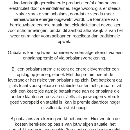
daadwerkelijk gerealiseerde productie en/of afname van
elektriciteit door de eindafnemer. Tegenwoordig is er steeds
vaker sprake van onbalans, doordat er steeds meer
hernieuwbare energie opgewekt wordt. De toename van
hernieuwbare energie maakt het elektriciteitsnet gevoeliger
voor schommelingen, omdat dit aanbod afhankelijk is van het
weer en minder voorspelbaar en regelbaar dan traditionele
opwek.
Onbalans kan op twee manieren worden afgerekend: via een
onbalanspremie of via onbalansverrekening.
Bij een onbalanspremie rekent de energieleverancier een
opslag op je energietarief. Met die premie neemt de
leverancier het risico van onbalans op zich. Dat betekent dat
jij als klant voorspelbare en stabiele kosten hebt, maar er zit
ook een keerzijde aan: je betaalt mee aan de onbalans die
andere klanten veroorzaken. Zelfs als jouw eigen verbruik
goed voorspeld en stabiel is, kan je premie daardoor hoger
uitvallen dan strikt nodig.
Bij onbalansverrekening werkt het anders. Hier worden de
kosten berekend op basis van jouw eigen situatie: het
verschil tussen je voorspelde (forecast) en je daadwerkelijk