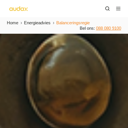
Home
Energieadvies
Balanceringsregie
Bel ons:
088 080 9100