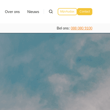
Over ons
Nieuws
MijnAudax
Contact
Bel ons:
088 080 9100