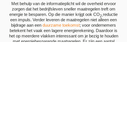
Met behulp van de informatieplicht wil de overheid ervoor
zorgen dat het bedrijfsleven sneller maatregelen treft om
energie te besparen. Op die manier krijgt ook CO
reductie
2-
een impuls. Verder leveren de maatregelen niet alleen een
bijdrage aan een
duurzame toekomst
; voor ondernemers
betekent het vaak een lagere energierekening. Daardoor is
het op meerdere vlakken interessant om je bezig te houden
met energiebesparende maatregelen. Er zijn een aantal
uitzonderingen. Denk daarbij aan bedrijven die deel zijn van
het Europees emissiehandelssysteem, glastuinbedrijven, en
milieu-beheerinrichtingen. Deze bedrijven hoeven niet te
voldoen aan de meldplicht.
Wil je meer informatie over de Informatieplicht, de EED en
wat dit voor jouw bedrijf betekent? Neem dan
contact
met
Audax op. We helpen je graag op weg.
Onze innovatieve diensten