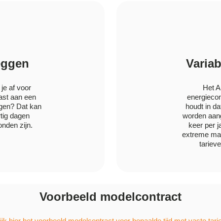
eggen
Variab
je af voor
Het A
vast aan een
energiecon
eggen? Dat kan
houdt in da
tig dagen
worden aang
nden zijn.
keer per ja
extreme ma
tariev
Voorbeeld modelcontract
jk hier het voorbeeld modelcontract voor bepaalde tijd met vaste tar