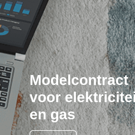
Modelcontract
voor elektricite
en gas