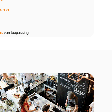
tarieven
as
van toepassing.