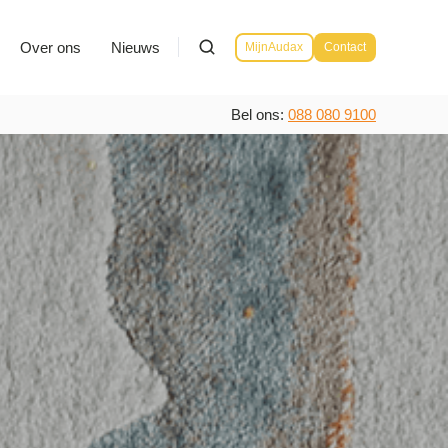
Over ons
Nieuws
MijnAudax
Contact
Bel ons:
088 080 9100