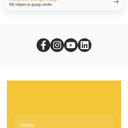
je
Wij helpen je graag verder.
een
overige
vraag?
Adres