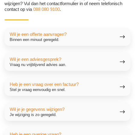
wijzigen? Vul dan het contactformulier in of neem telefonisch
contact op via
088 080 9100
.
Wil
Wil je een offerte aanvragen?
je
Binnen een minuut geregeld.
een
offerte
aanvragen?
Wil
Wil je een adviesgesprek?
je
Vraag nu vrijblijvend advies aan.
een
adviesgesprek?
Heb
Heb je een vraag over een factuur?
je
Stel je vraag eenvoudig en snel.
een
vraag
over
Wil
Wil je je gegevens wijzigen?
een
je
Je wijziging is zo geregeld.
factuur?
je
gegevens
wijzigen?
Heb
Heb je een overige vraag?