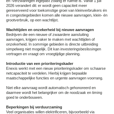
en -verzwaringen ingepast zolang er ruimte is. Vanaf 1 juli
2026 verandert dit: er wordt geen capaciteit meer
gereserveerd voor toekomstige groei van kleinverbruikers én
in congestiegebieden komen alle nieuwe aanvragen, klein- én
grootverbruik, op een wachtlijst.
Wachttijden en onzekerheid bij nieuwe aanvragen
Bedrijven die een nieuwe of zwaardere aansluiting
aanvragen, krijgen vaker te maken met wachttijden of
onzekerheid. In sommige gebieden is directe uitbreiding
simpelweg niet mogelijk. Dit kan investeringsbeslissingen
vertragen en vraagt om vroegtijdige planning.
Introductie van een prioriteringskader
Enexis werkt met een nieuw prioriteringskader om schaarse
netcapaciteit te verdelen. Hierbij krijgen bepaalde
maatschappelijke functies en urgente aanvragen voorrang.
Niet elke aanvraag wordt automatisch gehonoreerd en
daarmee wordt het belangrijker om de noodzaak en timing
goed te onderbouwen.
Beperkingen bij verduurzaming
Veel organisaties willen elektrificeren, bijvoorbeeld via