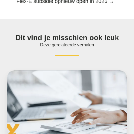
Flex-E subsidie opnieuw open in 2026 →
Dit vind je misschien ook leuk
Deze gerelateerde verhalen
Wat
kun
je
zelf
doen
om
een
overschrijding
van
het
gecontracteerd