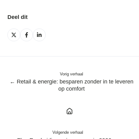
Deel dit
Deel
Deel
Deel
op
op
op
X
Facebook
LinkedIn
Vorig verhaal
← Retail & energie: besparen zonder in te leveren
op comfort
Volgende verhaal