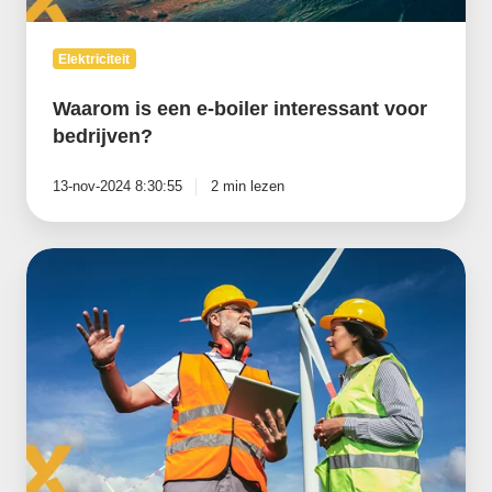
Elektriciteit
Waarom is een e-boiler interessant voor
bedrijven?
13-nov-2024 8:30:55
2 min lezen
Wanneer
ben
je
een
grootverbruiker
elektriciteit?