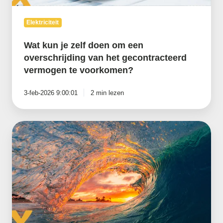
vermogen
te
voorkomen?
Elektriciteit
Wat kun je zelf doen om een
overschrijding van het gecontracteerd
vermogen te voorkomen?
3-feb-2026 9:00:01
2 min lezen
Waarom
is
een
e-
boiler
interessant
voor
bedrijven?