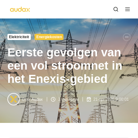
Elektriciteit
Energiekosten
Eerste gevolgen van
een vol stroomnet in
het Enexis-gebied
Door
Audax
2 min lezen
21-apr-2026 9:00:01