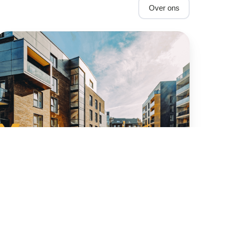
Over ons
nergiescope
Energiescope
Energiescope maakt de diverse stromen van het
energieverbruik inzichtelijk.