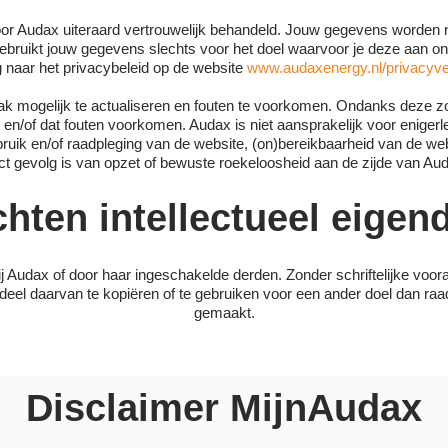
 Audax uiteraard vertrouwelijk behandeld. Jouw gegevens worden niet 
ruikt jouw gegevens slechts voor het doel waarvoor je deze aan ons t
g naar het privacybeleid op de website
www.audaxenergy.nl/privacyve
k mogelijk te actualiseren en fouten te voorkomen. Ondanks deze zorg
s en/of dat fouten voorkomen. Audax is niet aansprakelijk voor enigerl
gebruik en/of raadpleging van de website, (on)bereikbaarheid van de 
ect gevolg is van opzet of bewuste roekeloosheid aan de zijde van A
hten intellectueel eige
 bij Audax of door haar ingeschakelde derden. Zonder schriftelijke vo
rdeel daarvan te kopiëren of te gebruiken voor een ander doel dan raa
gemaakt.
Disclaimer MijnAudax