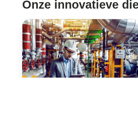
Onze innovatieve di
Energiescan
Energiescan
Verlaag je energiekosten met behulp van onze
Energiescan.