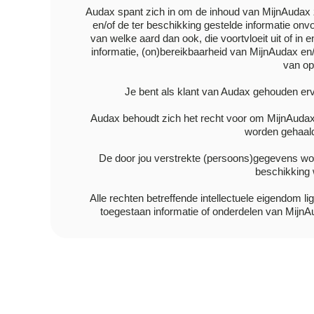
Audax spant zich in om de inhoud van MijnAudax z
en/of de ter beschikking gestelde informatie onvol
van welke aard dan ook, die voortvloeit uit of in
informatie, (on)bereikbaarheid van MijnAudax en/
van op
Je bent als klant van
Audax
gehouden ervo
Audax behoudt zich het recht voor om MijnAudax 
worden gehaald
De door jou verstrekte (persoons)gegevens wor
beschikking 
Alle rechten betreffende intellectuele eigendom l
toegestaan informatie of onderdelen van MijnA