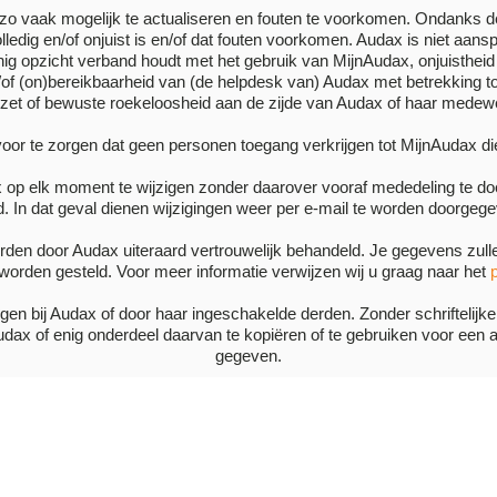
o vaak mogelijk te actualiseren en fouten te voorkomen. Ondanks de
ledig en/of onjuist is en/of dat fouten voorkomen. Audax is niet aanspr
 enig opzicht verband houdt met het gebruik van MijnAudax, onjuistheid
of (on)bereikbaarheid van (de helpdesk van) Audax met betrekking to
zet of bewuste roekeloosheid aan de zijde van Audax of haar medew
or te zorgen dat geen personen toegang verkrijgen tot MijnAudax die
op elk moment te wijzigen zonder daarover vooraf mededeling te doen
. In dat geval dienen wijzigingen weer per e-mail te worden doorgeg
den door Audax uiteraard vertrouwelijk behandeld. Je gegevens zull
worden gesteld. Voor meer informatie verwijzen wij u graag naar het
iggen bij Audax of door haar ingeschakelde derden. Zonder schrifteli
udax of enig onderdeel daarvan te kopiëren of te gebruiken voor een 
gegeven.