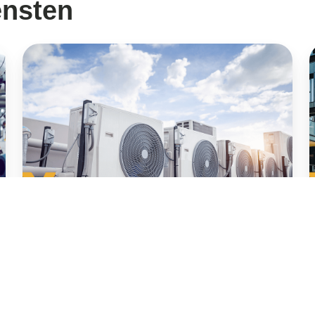
ensten
Energiemanagement
E
Energiemanagement
Optimaliseer jouw energieverbruik met
energiemanagement.