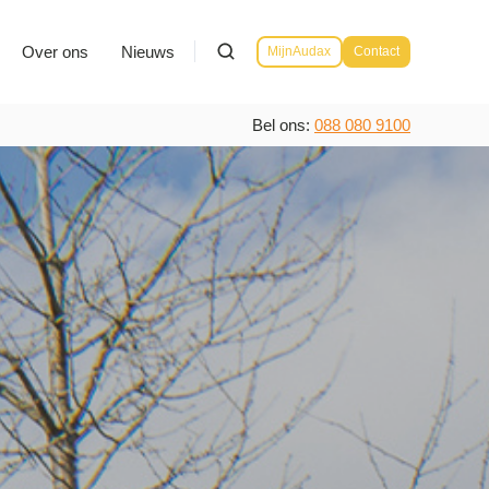
Over ons
Nieuws
MijnAudax
Contact
Bel ons:
088 080 9100