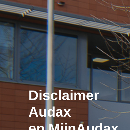
Disclaimer
Audax
en MijnAudax