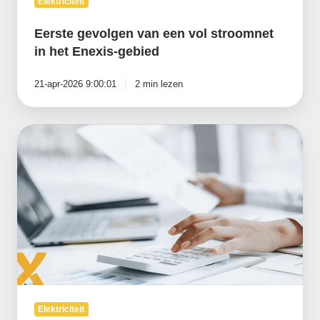
Elektriciteit
Eerste gevolgen van een vol stroomnet
in het Enexis-gebied
21-apr-2026 9:00:01
2 min lezen
Wat
kun
je
zelf
doen
om
een
overschrijding
van
het
gecontracteerd
vermogen
te
voorkomen?
Elektriciteit