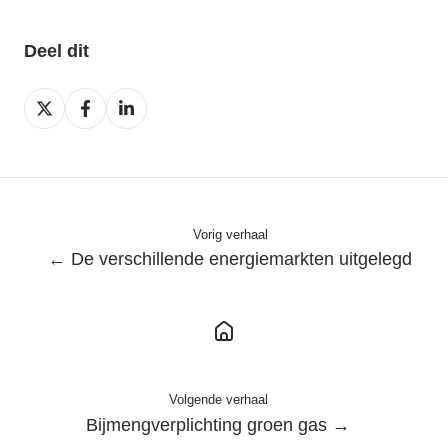
Deel dit
Deel
Deel
Deel
op
op
op
X
Facebook
LinkedIn
Vorig verhaal
← De verschillende energiemarkten uitgelegd
Volgende verhaal
Bijmengverplichting groen gas →