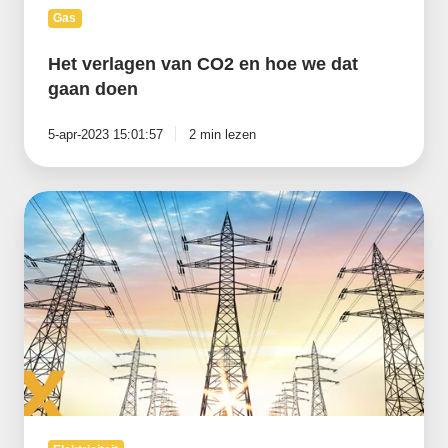
Gas
Het verlagen van CO2 en hoe we dat
gaan doen
5-apr-2023 15:01:57
2 min lezen
Eerste
gevolgen
van
een
vol
stroomnet
in
het
Enexis-
gebied