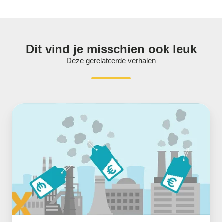
Dit vind je misschien ook leuk
Deze gerelateerde verhalen
Het
verlagen
van
CO2
en
hoe
we
dat
gaan
doen