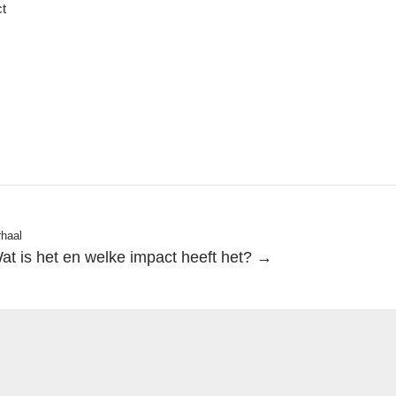
ct
rhaal
at is het en welke impact heeft het? →