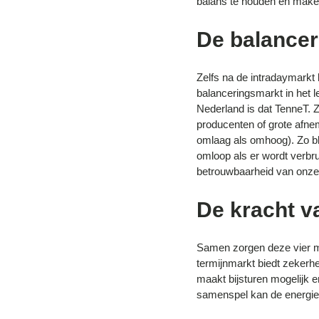
balans te houden en maken
De balance
Zelfs na de intradaymarkt
balanceringsmarkt in het 
Nederland is dat TenneT. Zo
producenten of grote afnem
omlaag als omhoog). Zo blij
omloop als er wordt verbr
betrouwbaarheid van onze
De kracht v
Samen zorgen deze vier ma
termijnmarkt biedt zekerh
maakt bijsturen mogelijk en
samenspel kan de energiem