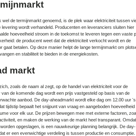
rmijnmarkt
 wel de termijnmarkt genoemd, is de plek waar elektriciteit tussen vi
levering wordt verhandeld. Producenten en leveranciers sluiten hier
alde hoeveelheid stroom in de toekomst te leveren tegen een vaste pr
kerheid: de producent weet dat de elektriciteit verkocht wordt en de
r gaat betalen. Op deze manier helpt de lange termijnmarkt om plots
angen en stabiliteit te bieden in de energiekosten.
ad markt
ich, zoals de naam al zegt, op de handel van elektriciteit voor de
r van de komende dag wordt een prijs vastgesteld op basis van de
erwachte aanbod. De day-aheadmarkt wordt elke dag om 12.00 uur 's
at tijdstip bepaalt het snijpunt van vraag en aangeboden hoeveelheid
 volume voor elk uur. De prijzen bewegen mee met externe factoren, zoa
ctiviteit, en maken de werking van de markt heel transparant. Omda
an worden opgeslagen, is een nauwkeurige planning belangrijk. De day-
dat er een evenwichtige verdeling is tussen productie en consumptie