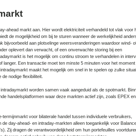
markt
ay-ahead markt aan. Hier wordt elektriciteit verhandeld tot vlak voor 
iedt de mogelijkheid om bij te sturen wanneer de werkelijkheid ander
nk bijvoorbeeld aan plotselinge weersveranderingen waardoor wind- o
der oplevert dan verwacht, of een onverwachte storing bij een
radaymarkt is het mogelijk om continu stroom te verhandelen in interv
 of langer. Een transactie moet ten minste 5 minuten voor het moment
 intradaymarkt maakt het mogelijk om snel in te spelen op zulke situa
e nodige flexibiliteit.
intradaymarkt worden samen vaak aangeduid als de spotmarkt. Bin
nde handelsplatformen waar deze markten actief zijn, zoals EPEX en
ge-termijnmarkt voor bilaterale handel tussen individuele verbruikers,
jn de day-ahead- en intraday-markten alleen toegankelijk voor Balanc
). Zij dragen de verantwoordelijkheid om hun portefeuilles voortdure