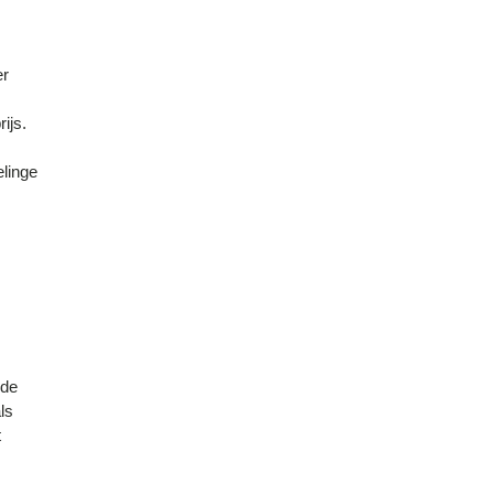
er
ijs.
elinge
 de
ls
t
.