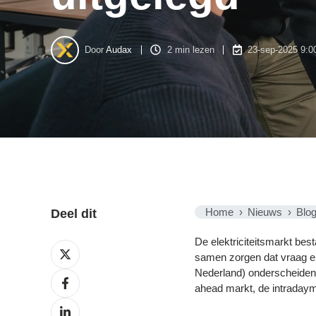
Door
Audax
2 min lezen
23-sep-2025 9:0
Home
Nieuws
Blo
Deel dit
De elektriciteitsmarkt best
Deel
samen zorgen dat vraag en
op
Nederland) onderscheiden 
X
Deel
ahead markt, de intradaym
op
Facebook
Deel