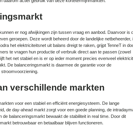
 daarom actief gebruik van deze kortetermijnmarkten.
ringsmarkt
 kunnen er nog afwijkingen zijn tussen vraag en aanbod. Daarvoor is 
leven geroepen. Deze wordt beheerd door de landelijke netbeheerder, 
dra het elektriciteitsnet uit balans dreigt te raken, grijpt TenneT in do
ers te vragen hun productie of verbruik direct aan te passen (zowel
ft het net stabiel en is er op ieder moment precies evenveel elektricite
uikt. De balanceringsmarkt is daarmee de garantie voor de
 stroomvoorziening.
an verschillende markten
rkten voor een stabiel en efficiënt energiesysteem. De lange
eid, de day-ahead markt zorgt voor een goede planning, de intradaym
 de balanceringsmarkt bewaakt de stabiliteit in real time. Door dit
arkt betrouwbaar en betaalbaar blijven functioneren.