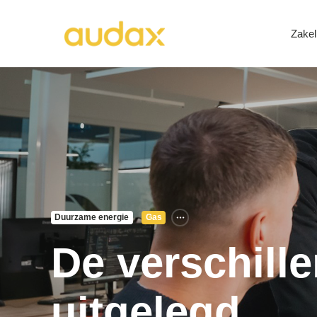
Zakel
Duurzame energie
Gas
De verschill
uitgelegd