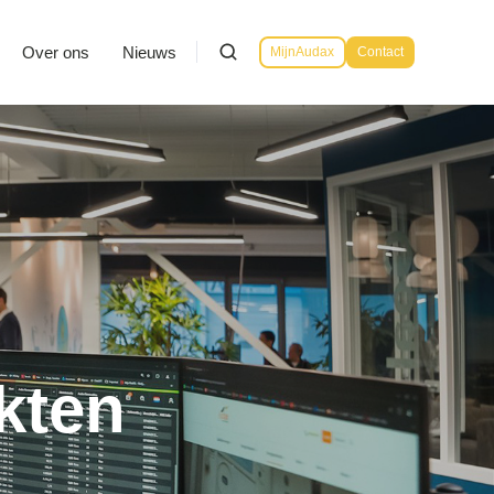
Over ons
Nieuws
MijnAudax
Contact
kten