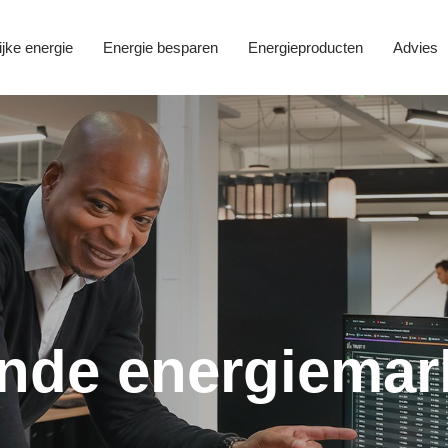
ijke energie
Energie besparen
Energieproducten
Advies
ende energiemar