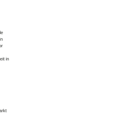
de
in
or
it in
arkt