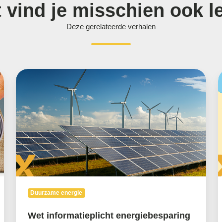
t vind je misschien ook l
Deze gerelateerde verhalen
Wet
informatieplicht
S
energiebesparing
v
e
h
i
o
d
e
Duurzame energie
Wet informatieplicht energiebesparing