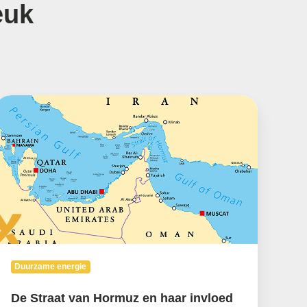
euk
De
traat
an
Hormuz
n
aar
nvloed
p
e
nergiemarkt
Duurzame energie
De Straat van Hormuz en haar invloed