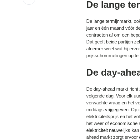
op
De lange te
LinkedIn
De lange termijnmarkt, ook
jaar en één maand vóór de 
contracten af om een bepa
Dat geeft beide partijen ze
afnemer weet wat hij ervoo
prijsschommelingen op te v
De day-ahe
De day-ahead markt richt z
volgende dag. Voor elk uu
verwachte vraag en het v
middags vrijgegeven. Op d
elektriciteitsprijs en het
het weer of economische a
elektriciteit nauwelijks k
ahead markt zorgt ervoor 