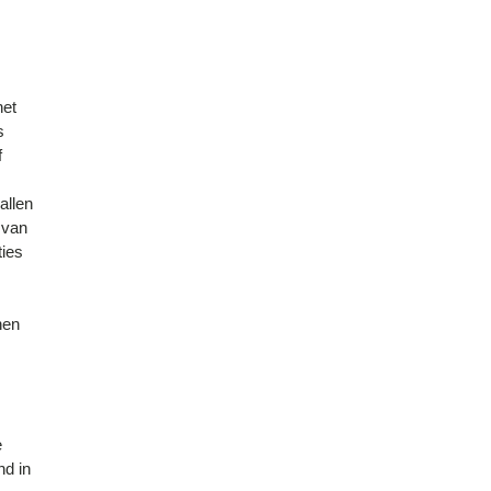
het
s
f
allen
 van
ties
nen
e
nd in