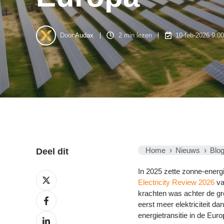
Door
Audax
2 min lezen
10-feb-2026 9:00
Home
Nieuws
Blo
Deel dit
In 2025 zette zonne-energ
Deel
Electricity Review 2026
va
op
krachten was achter de gr
X
Deel
eerst meer elektriciteit dan
op
Facebook
energietransitie in de Eur
Deel