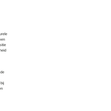
urele
amen
itie
heid
 de
bij
en