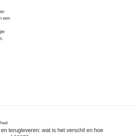
van
n een
gie
e,
rhaal
en terugleveren: wat is het verschil en hoe