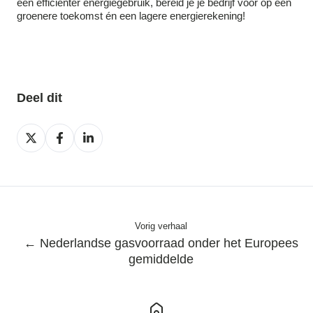
een efficiënter energiegebruik, bereid je je bedrijf voor op een
groenere toekomst én een lagere energierekening!
Deel dit
Deel
Deel
Deel
op
op
op
X
Facebook
LinkedIn
Vorig verhaal
← Nederlandse gasvoorraad onder het Europees
gemiddelde