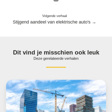
Volgende verhaal
Stijgend aandeel van elektrische auto's →
Dit vind je misschien ook leuk
Deze gerelateerde verhalen
Leegstandscontract
energie,
alles
wat
je
wilt
weten