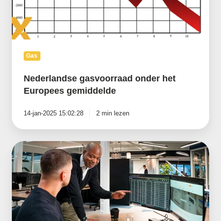
Gas
Nederlandse gasvoorraad onder het
Europees gemiddelde
14-jan-2025 15:02:28
2 min lezen
De
verschillende
energiemarkten
uitgelegd