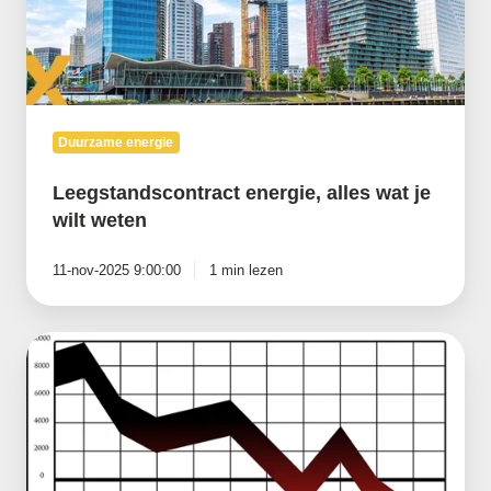
Duurzame energie
Leegstandscontract energie, alles wat je
wilt weten
11-nov-2025 9:00:00
1 min lezen
Nederlandse
gasvoorraad
onder
het
Europees
gemiddelde