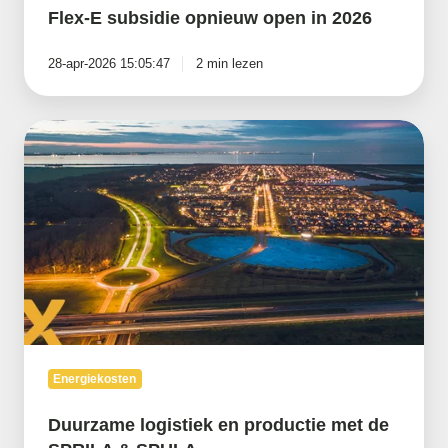
Flex-E subsidie opnieuw open in 2026
28-apr-2026 15:05:47
2 min lezen
Duurzame
logistiek
en
productie
met
de
SPRILA
&
SPULA
Energiekosten
Duurzame logistiek en productie met de