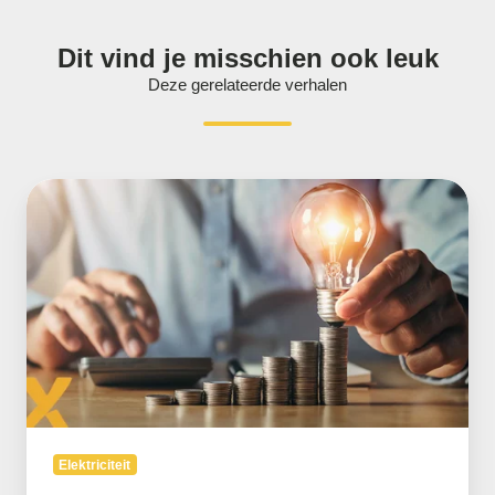
Dit vind je misschien ook leuk
Deze gerelateerde verhalen
Flex-
E
subsidie
opnieuw
open
in
2026
Elektriciteit