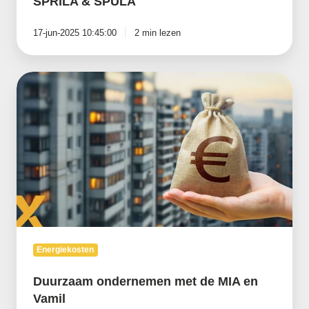
SPRILA & SPULA
17-jun-2025 10:45:00
2 min lezen
Duurzaam
ondernemen
met
de
MIA
en
Vamil
Energiekosten
Duurzaam ondernemen met de MIA en
Vamil