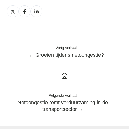
Deel
Deel
Deel
op
op
op
X
Facebook
LinkedIn
Vorig verhaal
← Groeien tijdens netcongestie?
Volgende verhaal
Netcongestie remt verduurzaming in de
transportsector →