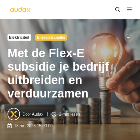
Elektriciteit
Energietransitie
Met de Flex-E
subsidie je bedrijf
uitbreiden en
verduurzamen
Door
Audax
2 min lezen
18-mrt-2025 15:00:00