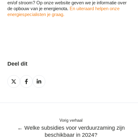
en/of stroom? Op onze website geven we je informatie over
de opbouw van je energienota.
En uiteraard helpen onze
energiespecialisten je graag.
Deel dit
Deel
Deel
Deel
op
op
op
X
Facebook
LinkedIn
Vorig verhaal
← Welke subsidies voor verduurzaming zijn
beschikbaar in 2024?