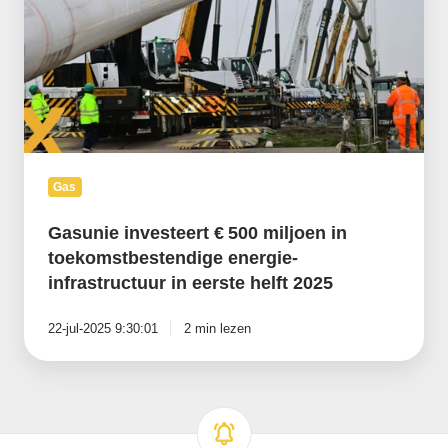
in
toekomstbestendige
energie-
infrastructuur
in
eerste
helft
2025
Gas
Gasunie investeert € 500 miljoen in
toekomstbestendige energie-
infrastructuur in eerste helft 2025
22-jul-2025 9:30:01
2 min lezen