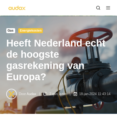
Gas
Energiekosten
Heeft Nederland echt
de hoogste
gasrekening van
Europa?
Door
Audax
2 min lezen
18-jan-2024 11:43:14