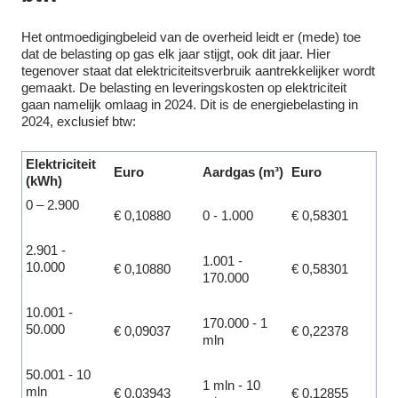
Het ontmoedigingbeleid van de overheid leidt er (mede) toe
dat de belasting op gas elk jaar stijgt, ook dit jaar. Hier
tegenover staat dat elektriciteitsverbruik aantrekkelijker wordt
gemaakt. De belasting en leveringskosten op elektriciteit
gaan namelijk omlaag in 2024. Dit is de energiebelasting in
2024, exclusief btw:
Elektriciteit
Euro
Aardgas (m³)
Euro
(kWh)
0 – 2.900
€ 0,10880
0 - 1.000
€ 0,58301
2.901 -
1.001 -
10.000
€ 0,10880
€ 0,58301
170.000
10.001 -
170.000 - 1
50.000
€ 0,09037
€ 0,22378
mln
50.001 - 10
1 mln - 10
mln
€ 0,03943
€ 0,12855