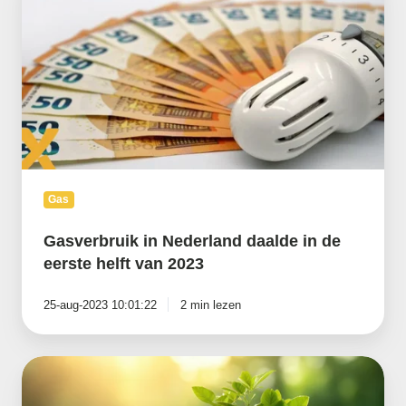
Nederland
daalde
in
de
eerste
helft
van
2023
Gas
Gasverbruik in Nederland daalde in de
eerste helft van 2023
25-aug-2023 10:01:22
2 min lezen
ETS-
2:
Wat