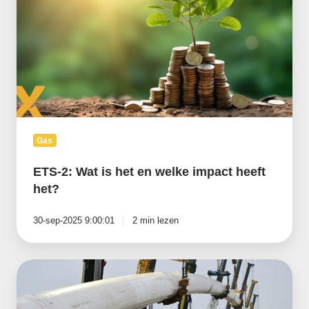
is
het
en
welke
impact
heeft
het?
Gas
ETS-2: Wat is het en welke impact heeft
het?
30-sep-2025 9:00:01
2 min lezen
Gasunie
investeert
€ 500
miljoen