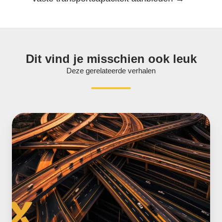
Dit vind je misschien ook leuk
Deze gerelateerde verhalen
Netbeheerders
mogen
nu
ook
contracten
zonder
vaste
transportcapaciteit
aanbieden