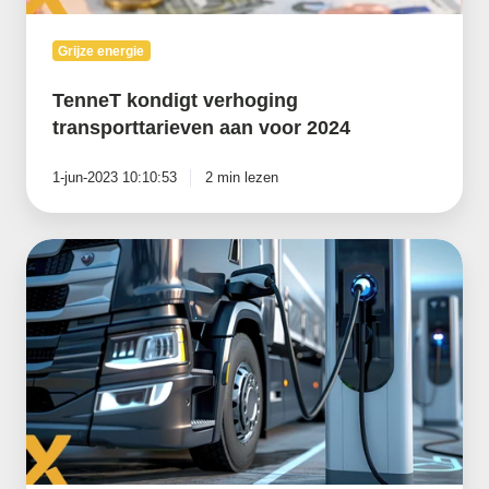
Grijze energie
TenneT kondigt verhoging
transporttarieven aan voor 2024
1-jun-2023 10:10:53
2 min lezen
Netcongestie
remt
verduurzaming
in
de
transportsector