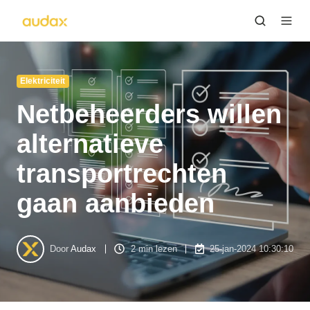
Elektriciteit
Netbeheerders willen
alternatieve
transportrechten
gaan aanbieden
Door
Audax
2 min lezen
25-jan-2024 10:30:10