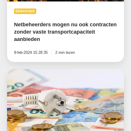
Elektriciteit
Netbeheerders mogen nu ook contracten
zonder vaste transportcapaciteit
aanbieden
9-feb-2024 15:28:35
2 min lezen
TenneT
kondigt
verhoging
transporttarieven
aan
voor
2024