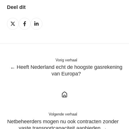
Deel dit
Deel
Deel
Deel
op
op
op
X
Facebook
LinkedIn
Vorig verhaal
← Heeft Nederland echt de hoogste gasrekening
van Europa?
Volgende verhaal
Netbeheerders mogen nu ook contracten zonder
vaste transportcapaciteit aanbieden →