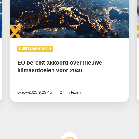
klimaatdoelen
voor
e
2040
o
v
h
g
t
Duurzame energie
EU bereikt akkoord over nieuwe
klimaatdoelen voor 2040
6-nov-2025 9:29:45
2 min lezen