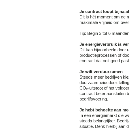
Je contract loopt bijna a
Dit is hét moment om de m
maximale vrijheid om over
Tip: Begin 3 tot 6 maande
Je energieverbruik is ve
Dit kan bijvoorbeeld door u
productieprocessen of door
contract dat ooit goed pas
Je wilt verduurzamen
Steeds meer bedrijven ki
duurzaamheidsdoelstelling
CO₂-uitstoot of het voldo
contract beter aansluiten 
bedrijfsvoering.
Je hebt behoefte aan meer
In een energiemarkt die wor
steeds belangrijker. Bed
situatie. Denk hierbij aan 