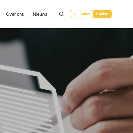
Over ons
Nieuws
MijnAudax
Contact