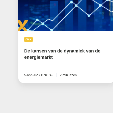
van
de
energiemarkt
Gas
De kansen van de dynamiek van de
energiemarkt
5-apr-2023 15:01:42
2 min lezen