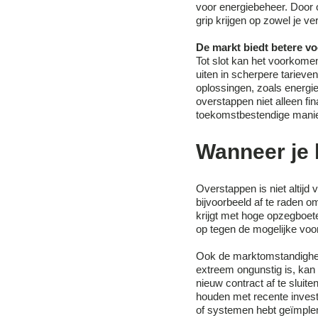
voor energiebeheer. Door o
grip krijgen op zowel je ve
De markt biedt betere v
Tot slot kan het voorkomen
uiten in scherpere tarieve
oplossingen, zoals energie
overstappen niet alleen fin
toekomstbestendige manie
Wanneer je 
Overstappen is niet altijd 
bijvoorbeeld af te raden o
krijgt met hoge opzegboete
op tegen de mogelijke voo
Ook de marktomstandighed
extreem ongunstig is, kan 
nieuw contract af te sluit
houden met recente investe
of systemen hebt geïmpleme