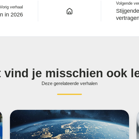
Volgende ve
Vorig verhaal
Stijgende
n in 2026
vertragen
t vind je misschien ook l
Deze gerelateerde verhalen
EU
bereikt
k
akkoord
j
over
z
nieuwe
d