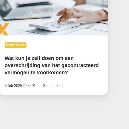
om
en
verschrijding
an
et
econtracteerd
vermogen
e
Elektriciteit
voorkomen?
Wat kun je zelf doen om een
overschrijding van het gecontracteerd
vermogen te voorkomen?
3-feb-2026 9:00:01
2 min lezen