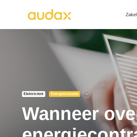
Zakel
Elektriciteit
Energietransitie
Wanneer ove
energiecontr