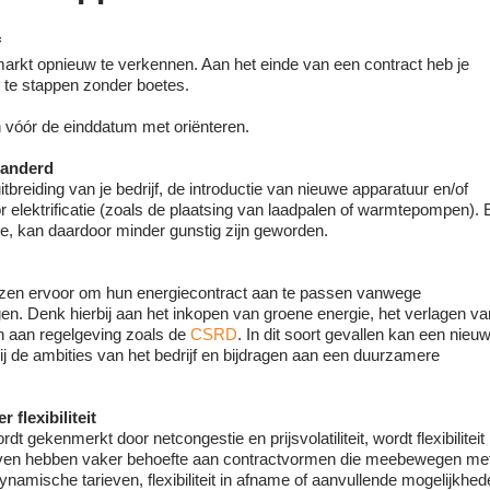
f
arkt opnieuw te verkennen. Aan het einde van een contract heb je
 te stappen zonder boetes.
n vóór de einddatum met oriënteren.
randerd
itbreiding van je bedrijf, de introductie van nieuwe apparatuur en/of
 elektrificatie (zoals de plaatsing van laadpalen of warmtepompen).
te, kan daardoor minder gunstig zijn geworden.
ezen ervoor om hun energiecontract aan te passen vanwege
en. Denk hierbij aan het inkopen van groene energie, het verlagen va
en aan regelgeving zoals de
CSRD
. In dit soort gevallen kan een nieu
bij de ambities van het bedrijf en bijdragen aan een duurzamere
 flexibiliteit
dt gekenmerkt door netcongestie en prijsvolatiliteit, wordt flexibiliteit
rijven hebben vaker behoefte aan contractvormen die meebewegen me
dynamische tarieven, flexibiliteit in afname of aanvullende mogelijkhe