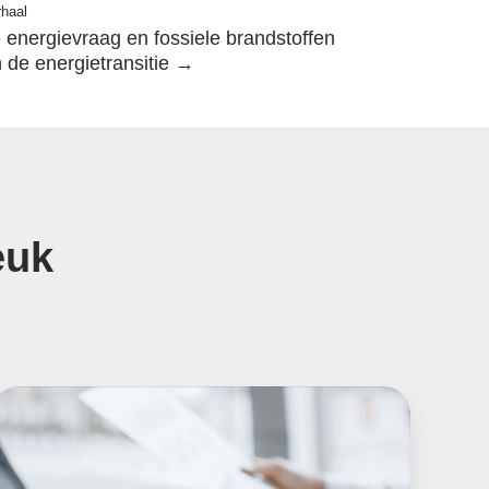
rhaal
 energievraag en fossiele brandstoffen
 de energietransitie →
euk
Wat
un
e
elf
oen