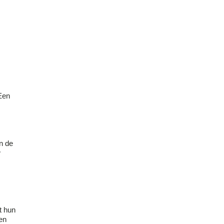
 Een
n de
w
t hun
den