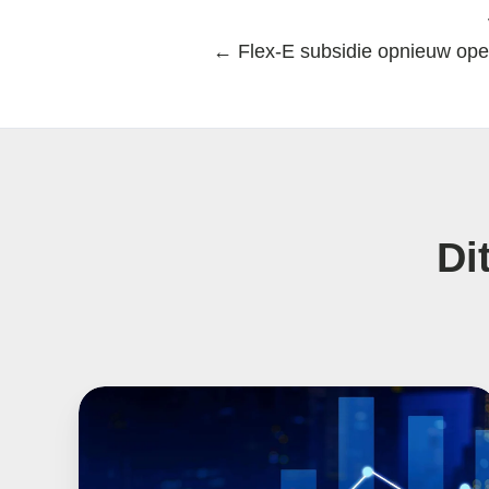
← Flex-E subsidie opnieuw ope
Di
De
kansen
van
de
dynamiek