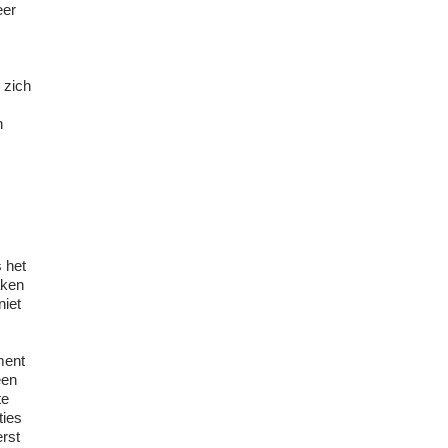
eer
 zich
n
s het
aken
niet
ment
een
te
ties
erst