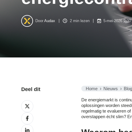
Door
Audax
2 min lezen
5-mei-2026 9:00
Home
Nieuws
Blo
Deel dit
De energiemarkt is contin
Deel
oplossingen worden steeds
op
regelmatig te evalueren of
X
Deel
overstappen écht slim? En
op
Facebook
Deel