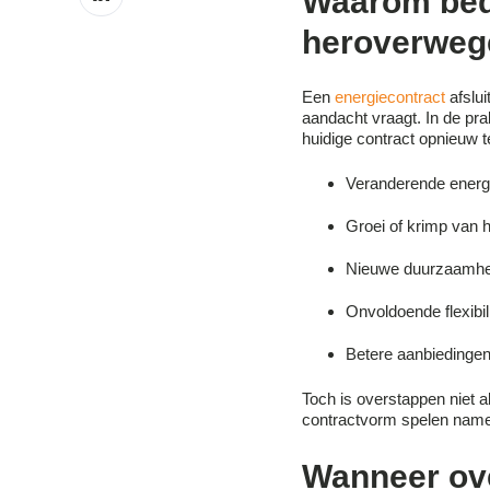
Waarom bedr
op
LinkedIn
heroverweg
Een
energiecontract
afslui
aandacht vraagt. In de pra
huidige contract opnieuw t
Veranderende energi
Groei of krimp van he
Nieuwe duurzaamhei
Onvoldoende flexibili
Betere aanbiedingen
Toch is overstappen niet a
contractvorm spelen namelij
Wanneer ove