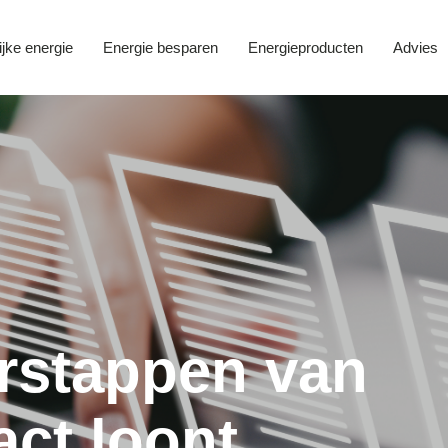
ijke energie
Energie besparen
Energieproducten
Advies
rstappen van
act loont