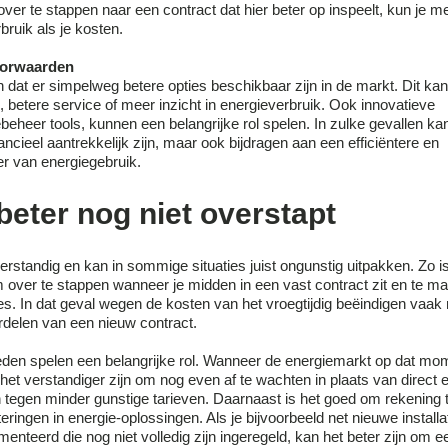
ver te stappen naar een contract dat hier beter op inspeelt, kun je m
rbruik als je kosten.
oorwaarden
 dat er simpelweg betere opties beschikbaar zijn in de markt. Dit kan
n, betere service of meer inzicht in energieverbruik. Ook innovatieve
beheer tools, kunnen een belangrijke rol spelen. In zulke gevallen ka
ancieel aantrekkelijk zijn, maar ook bijdragen aan een efficiëntere en
r van energiegebruik.
beter nog niet overstapt
verstandig en kan in sommige situaties juist ongunstig uitpakken. Zo i
m over te stappen wanneer je midden in een vast contract zit en te m
s. In dat geval wegen de kosten van het vroegtijdig beëindigen vaak 
rdelen van een nieuw contract.
en spelen een belangrijke rol. Wanneer de energiemarkt op dat mo
het verstandiger zijn om nog even af te wachten in plaats van direct 
en tegen minder gunstige tarieven. Daarnaast is het goed om rekening 
ringen in energie-oplossingen. Als je bijvoorbeeld net nieuwe installa
nteerd die nog niet volledig zijn ingeregeld, kan het beter zijn om e