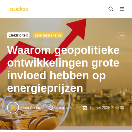
Elektriciteit
Energietransitie
Waarom geopolitieke
ontwikkelingen grote
invloed hebben op
energieprijzen
Door
Audax
2 min lezen
19-mei-2026 8:30:00