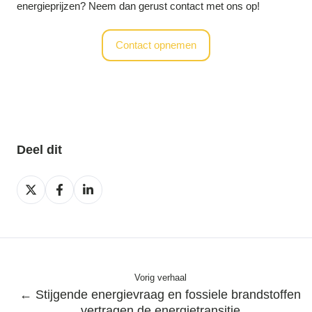
energieprijzen? Neem dan gerust contact met ons op!
Contact opnemen
Deel dit
Deel
Deel
Deel
op
op
op
X
Facebook
LinkedIn
Vorig verhaal
← Stijgende energievraag en fossiele brandstoffen
vertragen de energietransitie