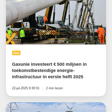
€ 500
miljoen
in
toekomstbestendige
energie-
infrastructuur
in
eerste
helft
2025
Gas
Gasunie investeert € 500 miljoen in
toekomstbestendige energie-
infrastructuur in eerste helft 2025
22-jul-2025 9:30:01
2 min lezen
5
zakelijke