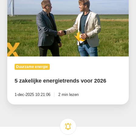
energietrends
voor
2026
Duurzame energie
5 zakelijke energietrends voor 2026
1-dec-2025 10:21:06
2 min lezen