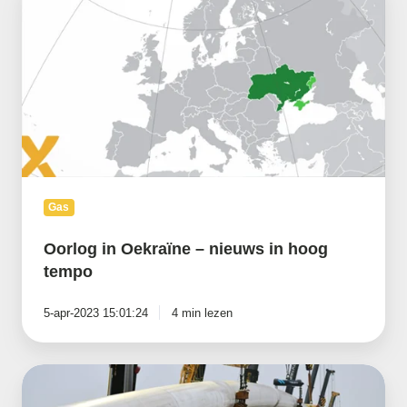
Oekraïne
–
nieuws
in
hoog
tempo
Gas
Oorlog in Oekraïne – nieuws in hoog
tempo
5-apr-2023 15:01:24
4 min lezen
Gasunie
investeert