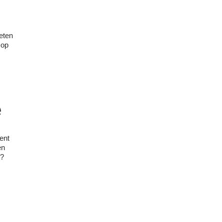
eten
 op
e
ent
en
n?