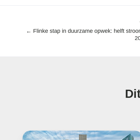
← Flinke stap in duurzame opwek: helft stroo
2
Di
Salderen
en