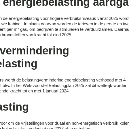
 energiebelasting aardg
 de energiebelasting voor hogere verbruiksniveaus vanaf 2025 word
uwe kabinet. In plaats daarvan worden de tarieven in de eerste en tw
 cent per m³ gas, om bedrijven te stimuleren te verduurzamen. Daarna
op brandstoffen van kracht tot eind 2025.
gvermindering
lasting
kers wordt de belastingvermindering energiebelasting verhoogd met 4
f btw. In het Wetsvoorstel Belastingplan 2025 zal dit wettelijk worden
nde kracht tot en met 1 januari 2024.
asting
voor om de vrijstellingen voor duaal en non-energetisch verbruik kole
kolen bij staalproductie) per 2027 af te schaffen.