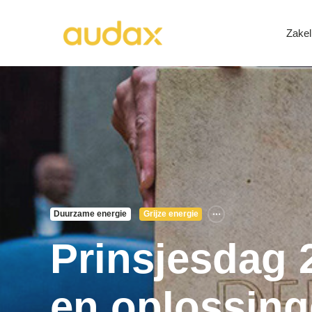
Zakel
Duurzame energie
Grijze energie
Prinsjesdag 
en oplossin