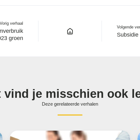
Vorig verhaal
Volgende ve
mverbruik
Subsidie 
023 groen
t vind je misschien ook l
Deze gerelateerde verhalen
Maak
L
kennis
e