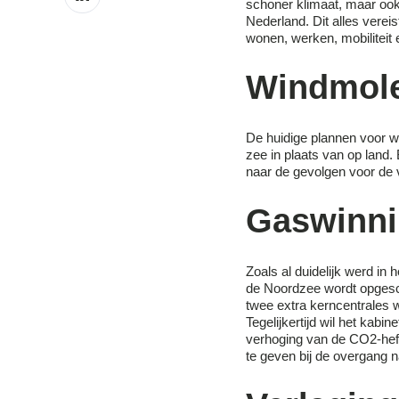
op
schoner klimaat, maar oo
LinkedIn
Nederland. Dit alles verei
wonen, werken, mobiliteit e
Windmole
De huidige plannen voor 
zee in plaats van op land.
naar de gevolgen voor de v
Gaswinni
Zoals al duidelijk werd in
de Noordzee wordt opgesc
twee extra kerncentrales w
Tegelijkertijd wil het kab
verhoging van de CO2-heff
te geven bij de overgang 