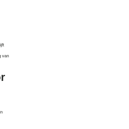
jft
g van
r
in