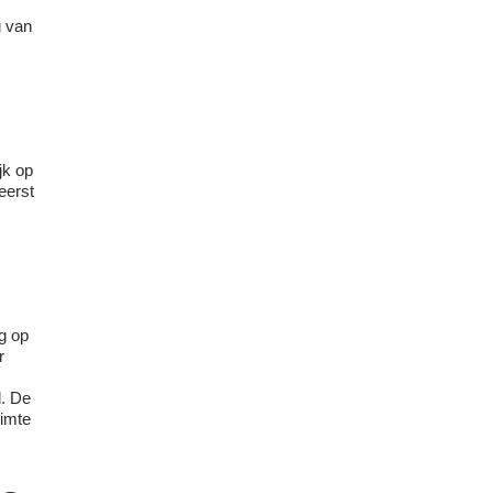
g van
jk op
eerst
ng op
r
d. De
uimte