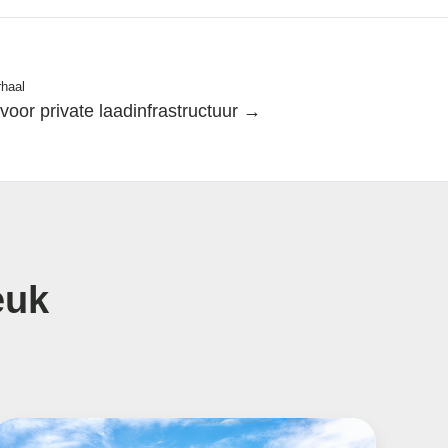
rhaal
voor private laadinfrastructuur →
euk
eegstandscontract
nergie,