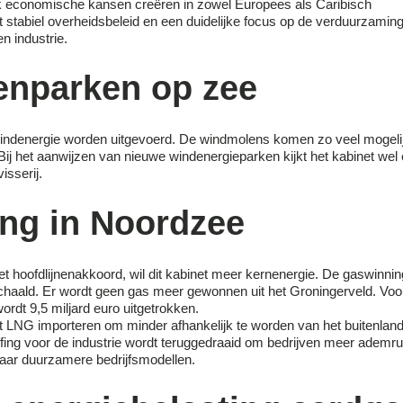
k economische kansen creëren in zowel Europees als Caribisch
st stabiel overheidsbeleid en een duidelijke focus op de verduurzamin
n industrie.
nparken op zee
windenergie worden uitgevoerd. De windmolens komen zo veel mogeli
 Bij het aanwijzen van nieuwe windenergieparken kijkt het kabinet wel 
isserij.
ng in Noordzee
 het hoofdlijnenakkoord, wil dit kabinet meer kernenergie. De gaswinni
haald. Er wordt geen gas meer gewonnen uit het Groningerveld. Voo
ordt 9,5 miljard euro uitgetrokken.
inet LNG importeren om minder afhankelijk te worden van het buitenlan
ing voor de industrie wordt teruggedraaid om bedrijven meer ademr
naar duurzamere bedrijfsmodellen.