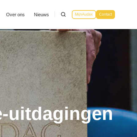
Over ons
Nieuws
MijnAudax
Contact
e-uitdagingen