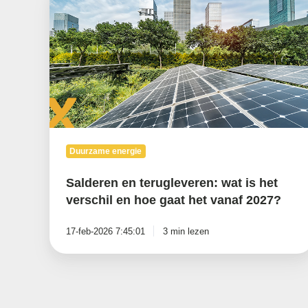
terugleveren:
wat
is
het
verschil
en
hoe
gaat
het
vanaf
2027?
Duurzame energie
Salderen en terugleveren: wat is het
verschil en hoe gaat het vanaf 2027?
17-feb-2026 7:45:01
3 min lezen