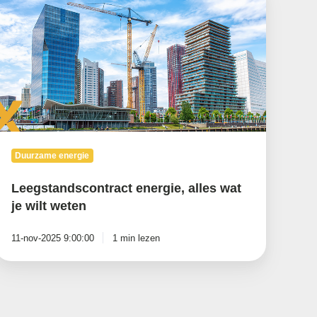
lles
at
e
ilt
eten
Duurzame energie
Leegstandscontract energie, alles wat
je wilt weten
11-nov-2025 9:00:00
1 min lezen