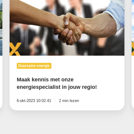
met
a
onze
w
energiespecialist
j
in
w
jouw
w
regio!
Duurzame energie
Maak kennis met onze
energiespecialist in jouw regio!
6-okt-2023 10:02:41
2 min lezen