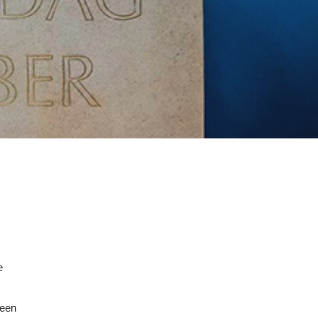
e
 een