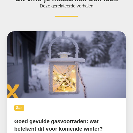
Deze gerelateerde verhalen
Goed
gevulde
gasvoorraden:
wat
betekent
dit
voor
komende
winter?
Gas
Goed gevulde gasvoorraden: wat
betekent dit voor komende winter?