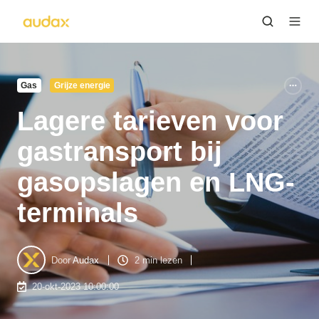
Gas
Grijze energie
Lagere tarieven voor
gastransport bij
gasopslagen en LNG-
terminals
Door
Audax
2 min lezen
20-okt-2023 10:00:00