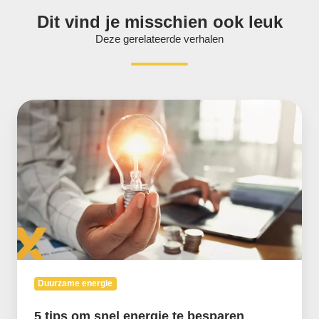
Dit vind je misschien ook leuk
Deze gerelateerde verhalen
5
tips
om
snel
energie
te
besparen
Duurzame energie
5 tips om snel energie te besparen