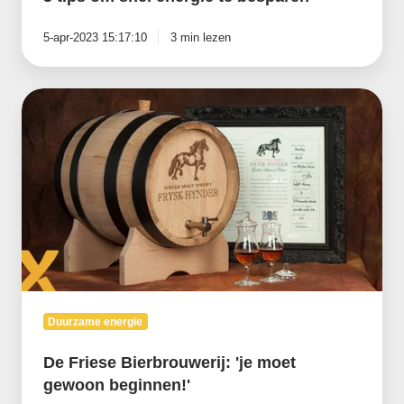
5-apr-2023 15:17:10
3 min lezen
De
Friese
Bierbrouwerij:
'je
moet
gewoon
beginnen!'
Duurzame energie
De Friese Bierbrouwerij: 'je moet
gewoon beginnen!'