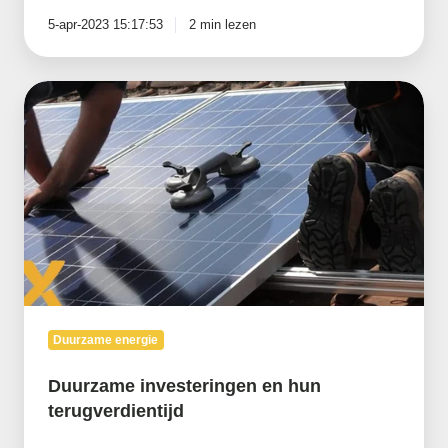
5-apr-2023 15:17:53
2 min lezen
Duurzame
investeringen
en
hun
terugverdientijd
Duurzame energie
Duurzame investeringen en hun
terugverdientijd