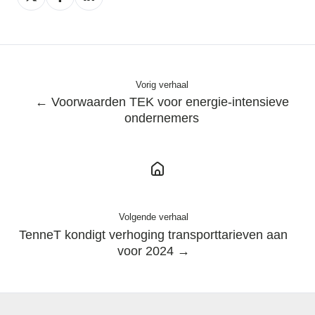
op
op
op
X
Facebook
LinkedIn
Vorig verhaal
← Voorwaarden TEK voor energie-intensieve
ondernemers
Volgende verhaal
TenneT kondigt verhoging transporttarieven aan
voor 2024 →