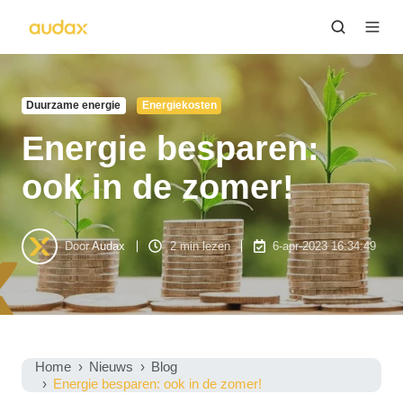
Duurzame energie
Energiekosten
Energie besparen:
ook in de zomer!
Door
Audax
2 min lezen
6-apr-2023 16:34:49
Home
Nieuws
Blog
Energie besparen: ook in de zomer!