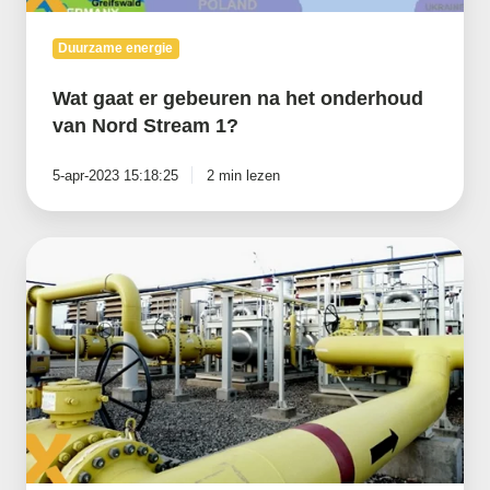
Duurzame energie
Wat gaat er gebeuren na het onderhoud
van Nord Stream 1?
5-apr-2023 15:18:25
2 min lezen
Oekraïne,
gas,
geschiedenis
en
nu….