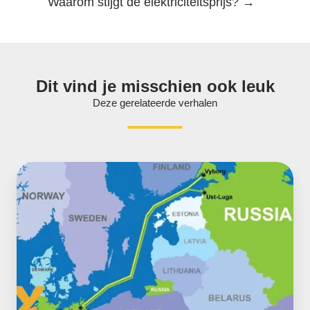
Waarom stijgt de elektriciteitsprijs? →
Dit vind je misschien ook leuk
Deze gerelateerde verhalen
Wat
gaat
er
gebeuren
na
het
onderhoud
van
Nord
Stream
1?