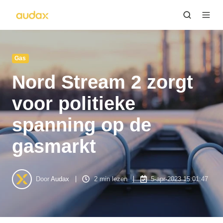
Gas
Nord Stream 2 zorgt
voor politieke
spanning op de
gasmarkt
Door
Audax
2 min lezen
5-apr-2023 15:01:47