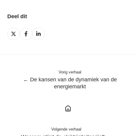
Deel dit
Deel
Deel
Deel
op
op
op
X
Facebook
LinkedIn
Vorig verhaal
← De kansen van de dynamiek van de
energiemarkt
Volgende verhaal