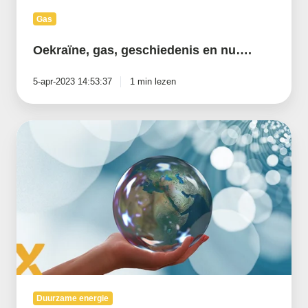
Gas
Oekraïne, gas, geschiedenis en nu….
5-apr-2023 14:53:37
1 min lezen
De
invloed
van
geopolitiek
op
de
Europese
energiemarkt
Duurzame energie