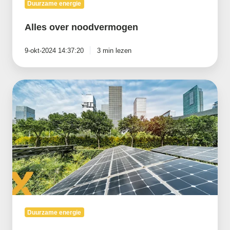
Duurzame energie
Alles over noodvermogen
9-okt-2024 14:37:20
3 min lezen
Salderen
en
terugleveren:
wat
is
het
verschil
en
hoe
gaat
het
vanaf
2027?
Duurzame energie