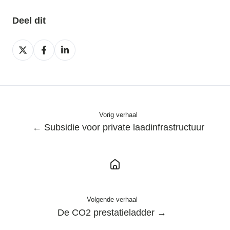
Deel dit
Deel
Deel
Deel
op
op
op
X
Facebook
LinkedIn
Vorig verhaal
← Subsidie voor private laadinfrastructuur
Volgende verhaal
De CO2 prestatieladder →