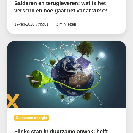
Salderen en terugleveren: wat is het
verschil en hoe gaat het vanaf 2027?
17-feb-2026 7:45:01
3 min lezen
Flinke
stap
in
duurzame
opwek:
helft
stroomverbruik
2023
groen
Duurzame energie
Flinke stap in duurzame opwek: helft