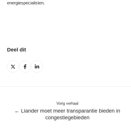
energiespecialisten.
Deel dit
Deel
Deel
Deel
op
op
op
X
Facebook
LinkedIn
Vorig verhaal
← Liander moet meer transparantie bieden in
congestiegebieden