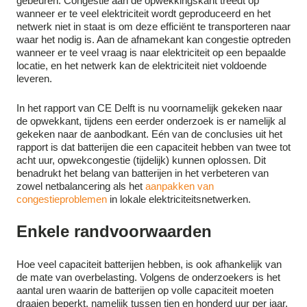
gebeuren. Congestie aan de opwekkingskant treedt op
wanneer er te veel elektriciteit wordt geproduceerd en het
netwerk niet in staat is om deze efficiënt te transporteren naar
waar het nodig is. Aan de afnamekant kan congestie optreden
wanneer er te veel vraag is naar elektriciteit op een bepaalde
locatie, en het netwerk kan de elektriciteit niet voldoende
leveren.
In het rapport van CE Delft is nu voornamelijk gekeken naar
de opwekkant, tijdens een eerder onderzoek is er namelijk al
gekeken naar de aanbodkant. Eén van de conclusies uit het
rapport is dat batterijen die een capaciteit hebben van twee tot
acht uur, opwekcongestie (tijdelijk) kunnen oplossen. Dit
benadrukt het belang van batterijen in het verbeteren van
zowel netbalancering als het
aanpakken van
congestieproblemen
in lokale elektriciteitsnetwerken.
Enkele randvoorwaarden
Hoe veel capaciteit batterijen hebben, is ook afhankelijk van
de mate van overbelasting. Volgens de onderzoekers is het
aantal uren waarin de batterijen op volle capaciteit moeten
draaien beperkt, namelijk tussen tien en honderd uur per jaar.