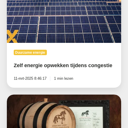
congestie
Duurzame energie
Zelf energie opwekken tijdens congestie
11-mrt-2025 8:46:17
1 min lezen
De
Friese
Bierbrouwerij:
'je
moet
gewoon