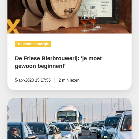
beginnen!'
Duurzame energie
De Friese Bierbrouwerij: 'je moet
gewoon beginnen!'
5-apr-2023 15:17:53
2 min lezen
Een
batterij
als
oplossing
voor
de
tijdelijke