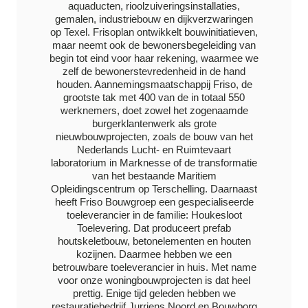
aquaducten, rioolzuiveringsinstallaties,
gemalen, industriebouw en dijkverzwaringen
op Texel. Frisoplan ontwikkelt bouwinitiatieven,
maar neemt ook de bewonersbegeleiding van
begin tot eind voor haar rekening, waarmee we
zelf de bewonerstevredenheid in de hand
houden. Aannemingsmaatschappij Friso, de
grootste tak met 400 van de in totaal 550
werknemers, doet zowel het zogenaamde
burgerklantenwerk als grote
nieuwbouwprojecten, zoals de bouw van het
Nederlands Lucht- en Ruimtevaart
laboratorium in Marknesse of de transformatie
van het bestaande Maritiem
Opleidingscentrum op Terschelling. Daarnaast
heeft Friso Bouwgroep een gespecialiseerde
toeleverancier in de familie: Houkesloot
Toelevering. Dat produceert prefab
houtskeletbouw, betonelementen en houten
kozijnen. Daarmee hebben we een
betrouwbare toeleverancier in huis. Met name
voor onze woningbouwprojecten is dat heel
prettig. Enige tijd geleden hebben we
restauratiebedrijf Jurriens Noord en Bouwborg