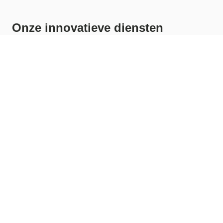
Onze innovatieve diensten
Over ons
Energiescan
Energiescan