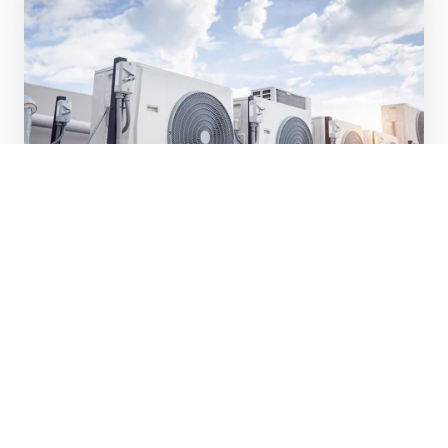
Energiemanagement
Optimaliseer jouw energieverbruik met
energiemanagement.
Energiescope